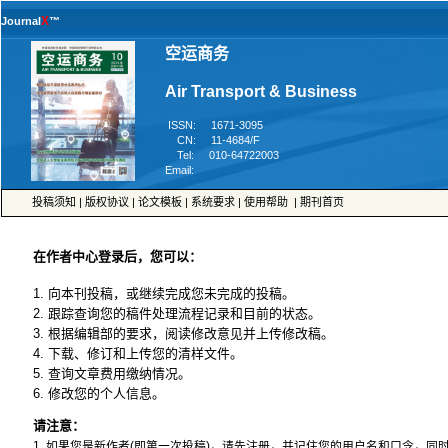
™
 ISSN: 1671-3095
 CN: 11-4684/F
 Tel: 010-64722003
 Email:
 |
 |
 |
 |
 |